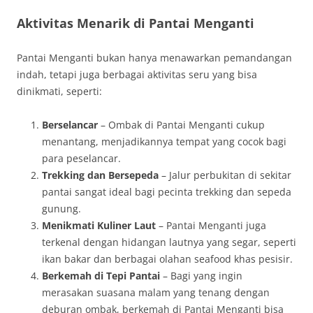
Aktivitas Menarik di Pantai Menganti
Pantai Menganti bukan hanya menawarkan pemandangan
indah, tetapi juga berbagai aktivitas seru yang bisa
dinikmati, seperti:
Berselancar
– Ombak di Pantai Menganti cukup
menantang, menjadikannya tempat yang cocok bagi
para peselancar.
Trekking dan Bersepeda
– Jalur perbukitan di sekitar
pantai sangat ideal bagi pecinta trekking dan sepeda
gunung.
Menikmati Kuliner Laut
– Pantai Menganti juga
terkenal dengan hidangan lautnya yang segar, seperti
ikan bakar dan berbagai olahan seafood khas pesisir.
Berkemah di Tepi Pantai
– Bagi yang ingin
merasakan suasana malam yang tenang dengan
deburan ombak, berkemah di Pantai Menganti bisa