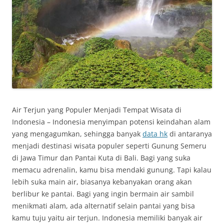
Air Terjun yang Populer Menjadi Tempat Wisata di
Indonesia – Indonesia menyimpan potensi keindahan alam
yang mengagumkan, sehingga banyak
data hk
di antaranya
menjadi destinasi wisata populer seperti Gunung Semeru
di Jawa Timur dan Pantai Kuta di Bali. Bagi yang suka
memacu adrenalin, kamu bisa mendaki gunung. Tapi kalau
lebih suka main air, biasanya kebanyakan orang akan
berlibur ke pantai. Bagi yang ingin bermain air sambil
menikmati alam, ada alternatif selain pantai yang bisa
kamu tuju yaitu air terjun. Indonesia memiliki banyak air