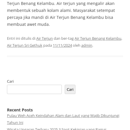
Terjun Benang Kelambu. Air terjun yang mengalir akan
membentuk sebuah kolam alami. Masyarakat setempat
percaya jika mandi di Air Terjun Benang Kelambu bisa
membuat awet muda.
Entri ini ditulis di
Air Terjun
dan ber-tag
Air Terjun Benang Kelambu
,
Air Terjun Sri Gethuk
pada
11/11/2024
oleh
admin
.
Cari
Cari
Recent Posts
Pulau Weh Aceh Keindahan Alam dan Laut yang Wajib Dikunjungi
Tahun Ini
Wisata Ungaran Terbaru 2025 3 Spot Kekinian yang Ramai