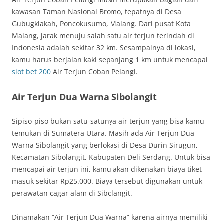
kawasan Taman Nasional Bromo, tepatnya di Desa
Gubugklakah, Poncokusumo, Malang. Dari pusat Kota
Malang, jarak menuju salah satu air terjun terindah di
Indonesia adalah sekitar 32 km. Sesampainya di lokasi,
kamu harus berjalan kaki sepanjang 1 km untuk mencapai
slot bet 200
Air Terjun Coban Pelangi.
Air Terjun Dua Warna Sibolangit
Sipiso-piso bukan satu-satunya air terjun yang bisa kamu
temukan di Sumatera Utara. Masih ada Air Terjun Dua
Warna Sibolangit yang berlokasi di Desa Durin Sirugun,
Kecamatan Sibolangit, Kabupaten Deli Serdang. Untuk bisa
mencapai air terjun ini, kamu akan dikenakan biaya tiket
masuk sekitar Rp25.000. Biaya tersebut digunakan untuk
perawatan cagar alam di Sibolangit.
Dinamakan “Air Terjun Dua Warna” karena airnya memiliki