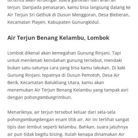
terjun. Daripada penasaran, kamu bisa langsung datang ke
Air Terjun Sri Gethuk di Dusun Menggoran, Desa Bleberan,
Kecamatan Playen, Kabupaten Gunungkidul.
Air Terjun Benang Kelambu, Lombok
Lombok dikenal akan kemegahan Gunung Rinjani. Tapi
untuk menikmati keindahan gunung tersebut, mendaki
bukan satu-satunya cara yang bisa kamu lakukan. Di kaki
Gunung Rinjani, tepatnya di Dusun Pemotoh, Desa Air
Berik, Kecamatan Batukliang Utara, kamu akan
menemukan Air Terjun Benang Kelambu yang tampak asri
dengan pohon
gambung
rimbun.
Menariknya, air terjun tersebut keluar dari sela-sela
pohon
gambung
dengan enam titik air. Air ini terlihat sangat
tipis dan lembut seperti kelambu. Bahkan, suara jatuhnya
air pun tidak begitu bising. Itulah kenapa dinamakan Air