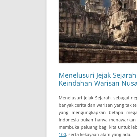
Menelusuri Jejak Sejara
Keindahan Warisan Nusa
Menelusuri Jejak Sejarah, sebagai 
banyak cerita dan warisan yang tak te
yang mengungkapkan betapa mega
Indonesia bukan hanya menawarkan 
membuka peluang bagi kita untuk leb
100
, serta kekayaan alam yang ada.