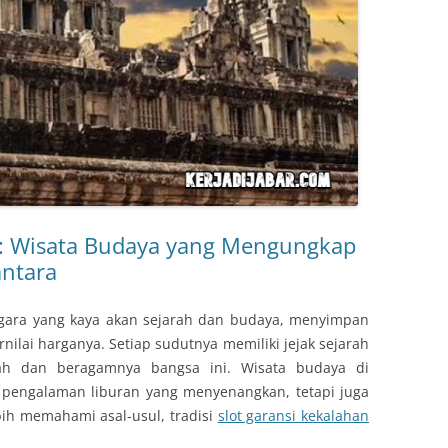
h: Wisata Budaya yang Mengungkap
ntara
negara yang kaya akan sejarah dan budaya, menyimpan
rnilai harganya. Setiap sudutnya memiliki jejak sejarah
h dan beragamnya bangsa ini. Wisata budaya di
pengalaman liburan yang menyenangkan, tetapi juga
ih memahami asal-usul, tradisi
slot garansi kekalahan