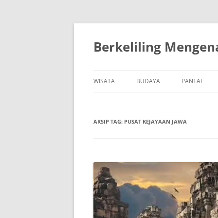
Berkeliling Mengen
WISATA
BUDAYA
PANTAI
ARSIP TAG:
PUSAT KEJAYAAN JAWA