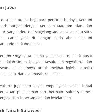
an Jawa
 destinasi utama bagi para pencinta budaya. Kota ini
g berhubungan dengan Kerajaan Mataram Islam dan
ur, yang terletak di Magelang, adalah salah satu situs
enal. Candi yang di bangun pada abad ke-9 ini
n Buddha di Indonesia.
Keraton Yogyakarta, istana yang masih menjadi pusat
i adalah simbol kejayaan Kesultanan Yogyakarta, dan
eum di dalamnya untuk melihat koleksi artefak
, senjata, dan alat musik tradisional.
ogyakarta juga merupakan tempat yang sangat kental
 merasakan pengalaman seru bermain “sultan’s game,”
mengajarkan kebersamaan dan ketelatenan.
i di Tanah Sulawesi