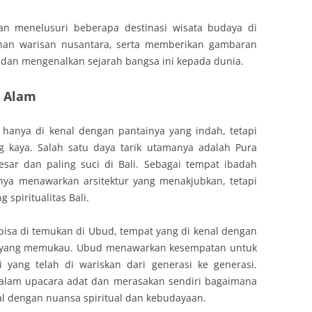
kan menelusuri beberapa destinasi wisata budaya di
han warisan nusantara, serta memberikan gambaran
dan mengenalkan sejarah bangsa ini kepada dunia.
n Alam
n hanya di kenal dengan pantainya yang indah, tetapi
g kaya. Salah satu daya tarik utamanya adalah Pura
sar dan paling suci di Bali. Sebagai tempat ibadah
nya menawarkan arsitektur yang menakjubkan, tetapi
spiritualitas Bali.
a bisa di temukan di Ubud, tempat yang di kenal dengan
ngan yang memukau. Ubud menawarkan kesempatan untuk
i yang telah di wariskan dari generasi ke generasi.
 dalam upacara adat dan merasakan sendiri bagaimana
al dengan nuansa spiritual dan kebudayaan.