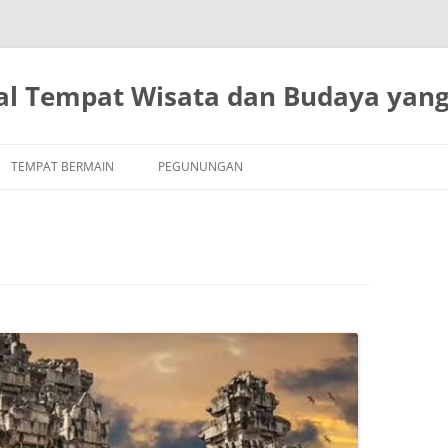
al Tempat Wisata dan Budaya yang
Langsung
ke
TEMPAT BERMAIN
PEGUNUNGAN
isi