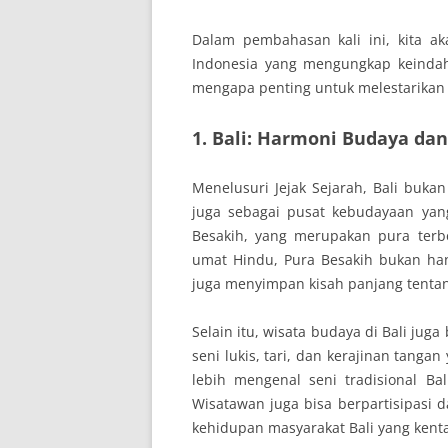
Dalam pembahasan kali ini, kita a
Indonesia yang mengungkap keinda
mengapa penting untuk melestarikan 
1. Bali: Harmoni Budaya da
Menelusuri Jejak Sejarah, Bali buka
juga sebagai pusat kebudayaan yan
Besakih, yang merupakan pura terbe
umat Hindu, Pura Besakih bukan ha
juga menyimpan kisah panjang tentang 
Selain itu, wisata budaya di Bali jug
seni lukis, tari, dan kerajinan ta
lebih mengenal seni tradisional Bal
Wisatawan juga bisa berpartisipasi
kehidupan masyarakat Bali yang kent