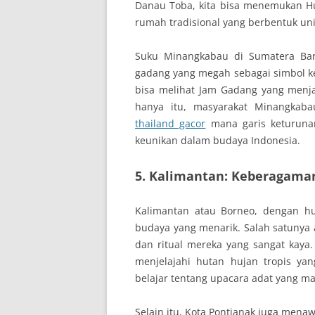
Danau Toba, kita bisa menemukan H
rumah tradisional yang berbentuk unik
Suku Minangkabau di Sumatera Bar
gadang yang megah sebagai simbol kek
bisa melihat Jam Gadang yang menj
hanya itu, masyarakat Minangkaba
thailand gacor
mana garis keturunan
keunikan dalam budaya Indonesia.
5. Kalimantan: Keberagama
Kalimantan atau Borneo, dengan hu
budaya yang menarik. Salah satunya a
dan ritual mereka yang sangat kaya
menjelajahi hutan hujan tropis ya
belajar tentang upacara adat yang ma
Selain itu, Kota Pontianak juga mena