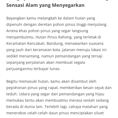
Sensasi Alam yang Menyegarkan
Bayangkan kamu melangkah ke dalam hutan yang
dipenuhi dengan deretan pohon pinus tinggi menjulang.
Aroma khas pohon pinus yang segar langsung
menyambutmu. Hutan Pinus Rahong, yang terletak di
Kecamatan Rancabali, Bandung, menawarkan suasana
yang jauh dari keramaian kota. Jalanan menuju lokasi ini
sedikit menantang, namun pemandangan yang tersaji
sepanjang perjalanan akan membuat segala
perjuanganmu terbayar lunas.
Begitu memasuki hutan, kamu akan disambut oleh
pepohonan pinus yang rapat, memberikan kesan sejuk dan
teduh. Udara yang segar dan pemandangan yang hijau
memukau tentu akan membuatmu merasa seolah sedang
berada di dunia lain. Terlebih lagi, cahaya matahari yang
menerobos celah-celah daun pinus menciptakan siluet