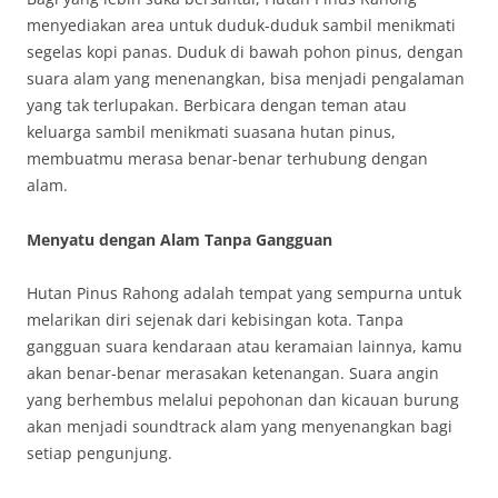
menyediakan area untuk duduk-duduk sambil menikmati
segelas kopi panas. Duduk di bawah pohon pinus, dengan
suara alam yang menenangkan, bisa menjadi pengalaman
yang tak terlupakan. Berbicara dengan teman atau
keluarga sambil menikmati suasana hutan pinus,
membuatmu merasa benar-benar terhubung dengan
alam.
Menyatu dengan Alam Tanpa Gangguan
Hutan Pinus Rahong adalah tempat yang sempurna untuk
melarikan diri sejenak dari kebisingan kota. Tanpa
gangguan suara kendaraan atau keramaian lainnya, kamu
akan benar-benar merasakan ketenangan. Suara angin
yang berhembus melalui pepohonan dan kicauan burung
akan menjadi soundtrack alam yang menyenangkan bagi
setiap pengunjung.