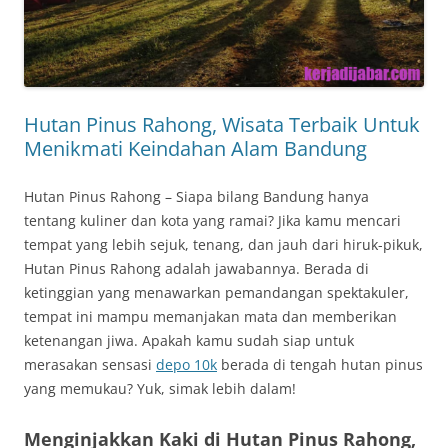
Hutan Pinus Rahong, Wisata Terbaik Untuk
Menikmati Keindahan Alam Bandung
Hutan Pinus Rahong – Siapa bilang Bandung hanya
tentang kuliner dan kota yang ramai? Jika kamu mencari
tempat yang lebih sejuk, tenang, dan jauh dari hiruk-pikuk,
Hutan Pinus Rahong adalah jawabannya. Berada di
ketinggian yang menawarkan pemandangan spektakuler,
tempat ini mampu memanjakan mata dan memberikan
ketenangan jiwa. Apakah kamu sudah siap untuk
merasakan sensasi
depo 10k
berada di tengah hutan pinus
yang memukau? Yuk, simak lebih dalam!
Menginjakkan Kaki di Hutan Pinus Rahong,