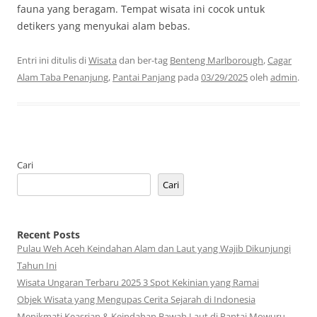
fauna yang beragam. Tempat wisata ini cocok untuk
detikers yang menyukai alam bebas.
Entri ini ditulis di
Wisata
dan ber-tag
Benteng Marlborough
,
Cagar
Alam Taba Penanjung
,
Pantai Panjang
pada
03/29/2025
oleh
admin
.
Cari
Cari
Recent Posts
Pulau Weh Aceh Keindahan Alam dan Laut yang Wajib Dikunjungi
Tahun Ini
Wisata Ungaran Terbaru 2025 3 Spot Kekinian yang Ramai
Objek Wisata yang Mengupas Cerita Sejarah di Indonesia
Menikmati Keasrian & Keindahan Bawah Laut di Pantai Mowuru