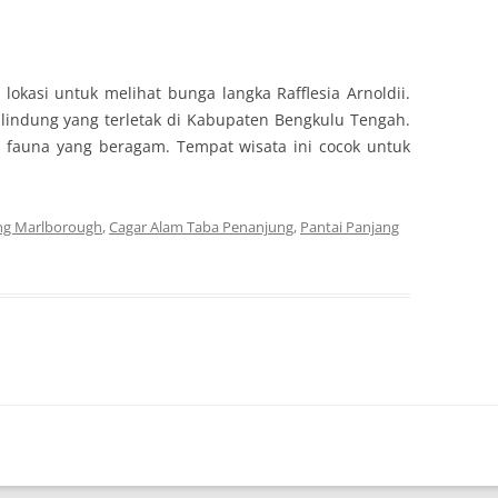
okasi untuk melihat bunga langka Rafflesia Arnoldii.
lindung yang terletak di Kabupaten Bengkulu Tengah.
 fauna yang beragam. Tempat wisata ini cocok untuk
ng Marlborough
,
Cagar Alam Taba Penanjung
,
Pantai Panjang