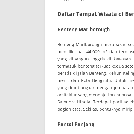
Daftar Tempat Wisata di Be
Benteng Marlborough
Benteng Marlborough merupakan sebua
memiliki luas 44.000 m2 dan terma
yang dibangun Inggris di kawasan A
termasuk benteng terkuat kedua sete
berada di Jalan Benteng, Kebun Kelin
menit dari Kota Bengkulu. Untuk me
yang dihubungkan dengan jembatan.
arsitektur yang menonjolkan nuansa I
Samudra Hindia. Terdapat parit seleb
bagian atas. Sekilas, bentuknya mirip 
Pantai Panjang