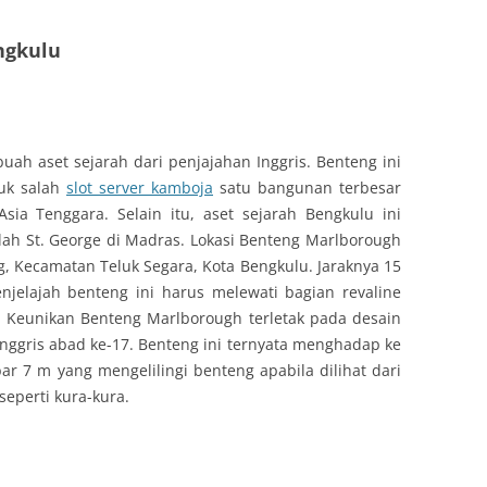
ngkulu
h aset sejarah dari penjajahan Inggris. Benteng ini
suk salah
slot server kamboja
satu bangunan terbesar
sia Tenggara. Selain itu, aset sejarah Bengkulu ini
lah St. George di Madras. Lokasi Benteng Marlborough
g, Kecamatan Teluk Segara, Kota Bengkulu. Jaraknya 15
njelajah benteng ini harus melewati bagian revaline
 Keunikan Benteng Marlborough terletak pada desain
nggris abad ke-17. Benteng ini ternyata menghadap ke
ar 7 m yang mengelilingi benteng apabila dilihat dari
seperti kura-kura.